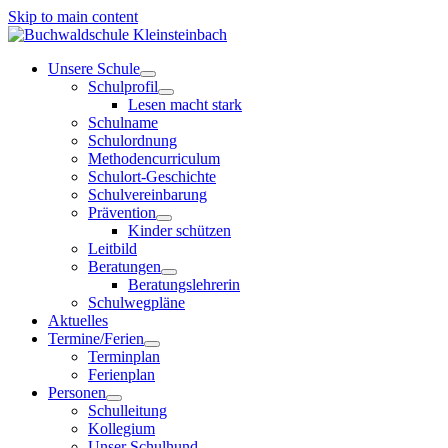
Skip to main content
Unsere Schule
Schulprofil
Lesen macht stark
Schulname
Schulordnung
Methodencurriculum
Schulort-Geschichte
Schulvereinbarung
Prävention
Kinder schützen
Leitbild
Beratungen
Beratungslehrerin
Schulwegpläne
Aktuelles
Termine/Ferien
Terminplan
Ferienplan
Personen
Schulleitung
Kollegium
Unser Schulhund